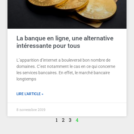
La banque en ligne, une alternative
intéressante pour tous
L’apparition d’internet a bouleversé bon nombre de
domaines. C’est notamment le cas en ce qui concerne
les services bancaires. En effet, le marché bancaire
longtemps
LIRE L'ARTICLE »
8 novembre 2019
1
2
3
4