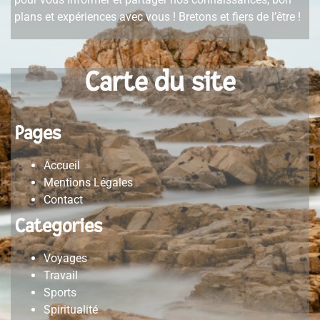
plans et expériences avec vous ! Bretons et fiers de l’être !
Carte du site
Pages
Accueil
Mentions Légales
Contact
Categories
Voyages
Travail
Sports
Spiritualité