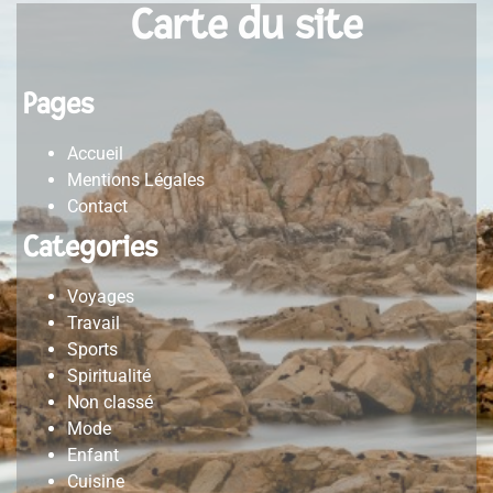
Carte du site
Pages
Accueil
Mentions Légales
Contact
Categories
Voyages
Travail
Sports
Spiritualité
Non classé
Mode
Enfant
Cuisine