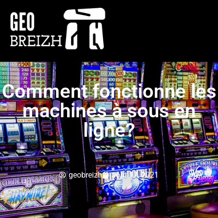
Comment fonctionne les
machines à sous en
ligne?
geobreizh
août 17, 2021