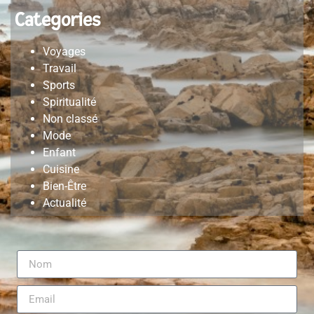
Categories
Voyages
Travail
Sports
Spiritualité
Non classé
Mode
Enfant
Cuisine
Bien-Être
Actualité