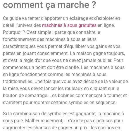
comment ça marche ?
Ce guide va tenter d’apporter un éclairage et d’explorer en
détail l’univers des
machines à sous gratuites
en ligne.
Pourquoi ? C’est simple : parce que connaître le
fonctionnement des machines à sous et leurs
caractéristiques vous permet d’équilibrer vos gains et vos
pertes en jouant consciemment. La maison gagne toujours,
et c’est la règle d’or que vous ne devez jamais oublier. Pour
commencer, un point doit être clarifié. Les machines à sous
en ligne fonctionnent comme les machines à sous
traditionnelles. Une fois que vous avez décidé de la valeur de
la mise, vous devez lancer les rouleaux en cliquant sur le
bouton de démarrage. Les bobines commencent à tourner et
s’arrêtent pour montrer certains symboles en séquence.
Si la combinaison de symboles est gagnante, la machine à
sous paie. Malheureusement, il n’existe pas d’astuces pour
augmenter les chances de gagner un prix : les casinos en