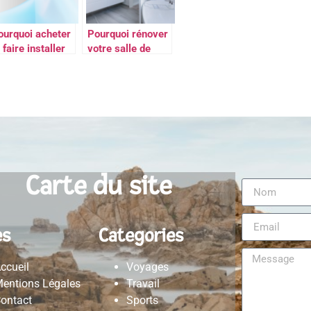
ourquoi acheter
Pourquoi rénover
 faire installer
votre salle de
n climatiseur ?
bain à nantes
avec des
professionnels
qualifiés ?
Carte du site
es
Categories
ccueil
Voyages
entions Légales
Travail
ontact
Sports