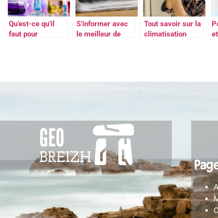
Qu’est-ce qu’il
S’informer avec
Tout savoir sur la
P
faut pour
le meilleur de
climatisation
et
fabriquer son
l’actualite et de la
gainable
u
eliquide diy ?
presse
Pag
A
M
C