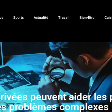
es
Sports
Actualité
Travail
Bien-Être
Cuis
vées peuvent aider les p
es problèmes complexes