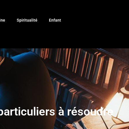
ine
Spiritualité
Enfant
articuliers à résoudre