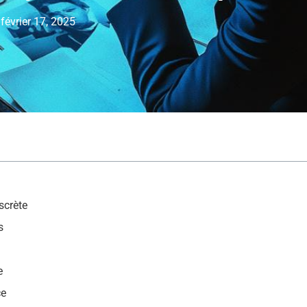
février 17, 2025
scrète
s
e
ce