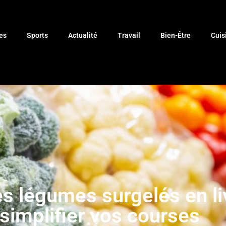
es
Sports
Actualité
Travail
Bien-Être
Cuis
s légumes surgelés en liv
simplifier vos courses