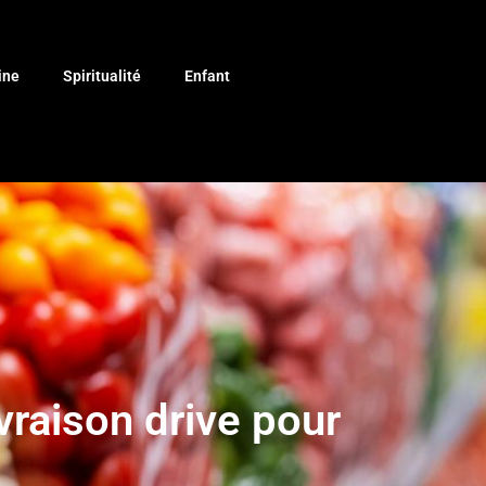
ine
Spiritualité
Enfant
raison drive pour