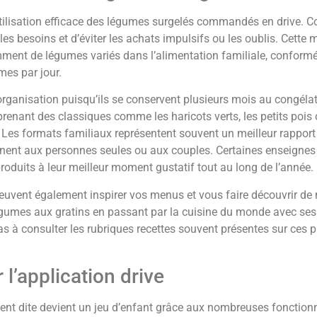
 utilisation efficace des légumes surgelés commandés en drive. 
s besoins et d’éviter les achats impulsifs ou les oublis. Cette m
isamment de légumes variés dans l’alimentation familiale, confor
es par jour.
organisation puisqu’ils se conservent plusieurs mois au congélat
prenant des classiques comme les haricots verts, les petits pois 
Les formats familiaux représentent souvent un meilleur rapport q
ennent aux personnes seules ou aux couples. Certaines enseigne
roduits à leur meilleur moment gustatif tout au long de l’année.
 peuvent également inspirer vos menus et vous faire découvrir de
umes aux gratins en passant par la cuisine du monde avec ses 
pas à consulter les rubriques recettes souvent présentes sur ces 
 l’application drive
t dite devient un jeu d’enfant grâce aux nombreuses fonctionn