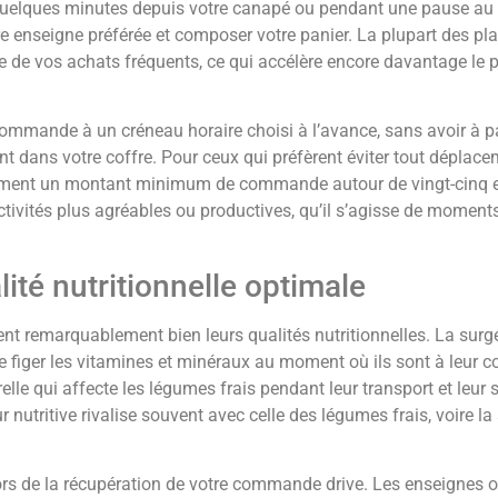
n quelques minutes depuis votre canapé ou pendant une pause au 
tre enseigne préférée et composer votre panier. La plupart des p
de vos achats fréquents, ce qui accélère encore davantage le p
commande à un créneau horaire choisi à l’avance, sans avoir à pa
dans votre coffre. Pour ceux qui préfèrent éviter tout déplaceme
lement un montant minimum de commande autour de vingt-cinq e
ivités plus agréables ou productives, qu’il s’agisse de moments 
ité nutritionnelle optimale
t remarquablement bien leurs qualités nutritionnelles. La surgé
de figer les vitamines et minéraux au moment où ils sont à leur 
lle qui affecte les légumes frais pendant leur transport et leur
nutritive rivalise souvent avec celle des légumes frais, voire l
lors de la récupération de votre commande drive. Les enseignes 