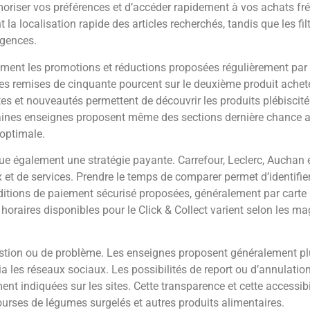
moriser vos préférences et d’accéder rapidement à vos achats fr
t la localisation rapide des articles recherchés, tandis que les fi
igences.
vement les promotions et réductions proposées régulièrement par
des remises de cinquante pourcent sur le deuxième produit achet
s et nouveautés permettent de découvrir les produits plébiscité
ines enseignes proposent même des sections dernière chance av
optimale.
ue également une stratégie payante. Carrefour, Leclerc, Auchan 
x et de services. Prendre le temps de comparer permet d’identifier
ditions de paiement sécurisé proposées, généralement par carte
 horaires disponibles pour le Click & Collect varient selon les m
 question ou de problème. Les enseignes proposent généralement p
via les réseaux sociaux. Les possibilités de report ou d’annulat
ent indiquées sur les sites. Cette transparence et cette accessibi
courses de légumes surgelés et autres produits alimentaires.