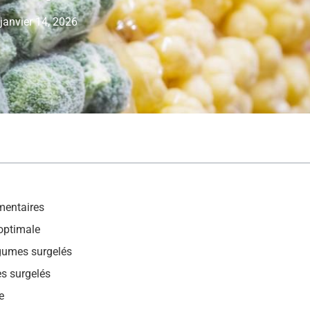
janvier 14, 2026
mentaires
 optimale
gumes surgelés
s surgelés
e