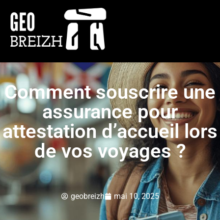
Comment souscrire une
assurance pour
attestation d’accueil lors
de vos voyages ?
geobreizh
mai 10, 2025