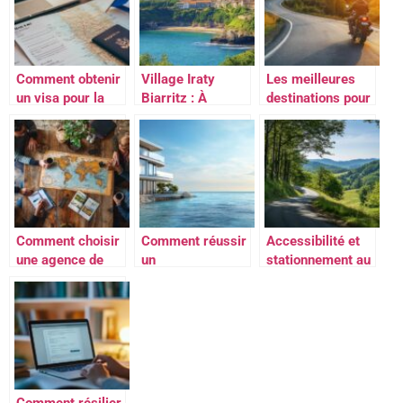
Comment obtenir
Village Iraty
Les meilleures
un visa pour la
Biarritz : À
destinations pour
France : étapes et
propos des
un voyage moto
conseils
logements éco-
inoubliable
pratiques
responsables en
pleine nature
Comment choisir
Comment réussir
Accessibilité et
une agence de
un
stationnement au
voyage pour un
investissement
Circuit des
séjour sur
immobilier en
Renardières : tout
mesure dans le
bord de mer
ce qu’il faut
monde
grâce à un blog
savoir avant
spécialisé
votre visite
Comment résilier