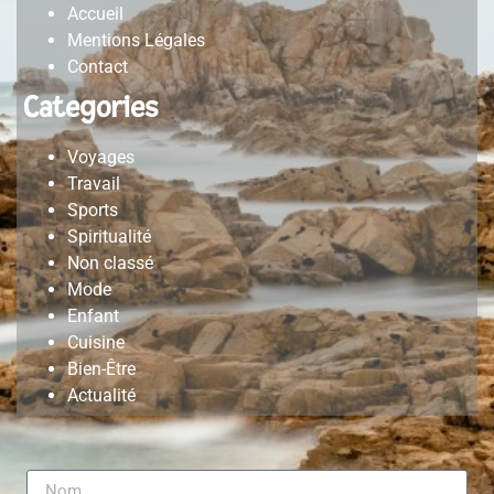
Accueil
Mentions Légales
Contact
Categories
Voyages
Travail
Sports
Spiritualité
Non classé
Mode
Enfant
Cuisine
Bien-Être
Actualité