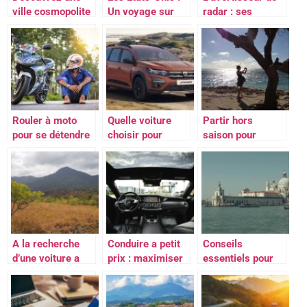
ville cosmopolite
Un voyage sur
radar : ses
brésilienne Sao
mesure
fonctionnalités
Paulo
Rouler à moto
Quelle voiture
Partir hors
pour se détendre
choisir pour
saison pour
et pour aller se
partir en
eviter le tourisme
promener
vacances ?
de masse
A la recherche
Conduire a petit
Conseils
d’une voiture a
prix : maximiser
essentiels pour
louer en
les economies
preparer un
Martinique ?
sur la location de
voyage a Punta
voiture
Cana