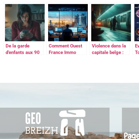
gainable
fournisseur
cartes de visite
l
d’electricite
personnalisees
M
alternatif
proposant des
tarifs inferieurs
de 4% aux tarifs
reglementes.
De la garde
Comment Ouest
Violence dans la
Ev
d’enfants aux 90
France Immo
capitale belge :
T
appels : Juana
renforce la
un homme est
n
Rivas devoile son
transparence
arrêté à
d
calvaire et
dans les
Bruxelles après
denonce Arcuri
transactions
avoir poignardé
pour violence de
immobilières
un jeune homme
genre
dans le métro
Midi
Pag