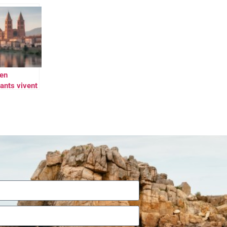
mandé :
avoir sur le
 de
evre
 Paris
en
tants vivent
IERS ?
verte des
es
raphiques
les