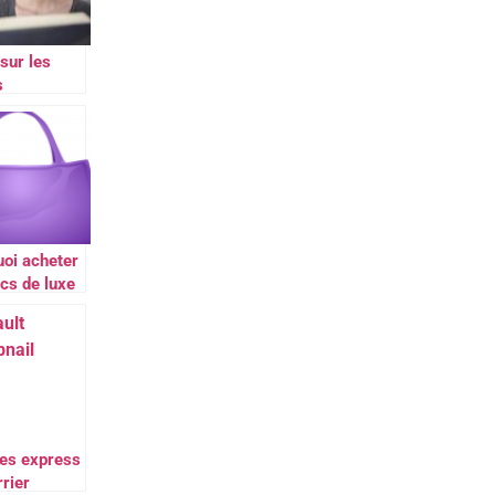
sur les
s
ibles
un bac en
oi acheter
cs de luxe
conde main
es express
rrier