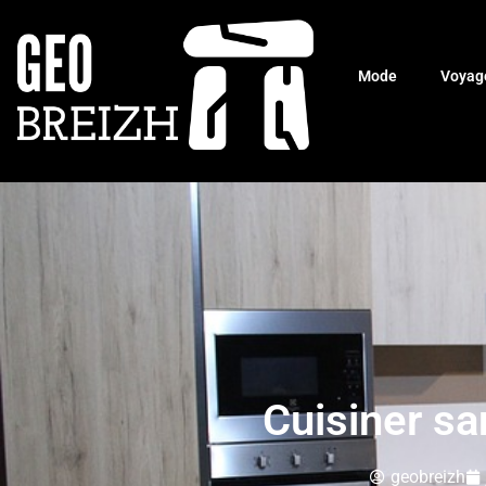
Mode
Voyag
Cuisiner s
geobreizh