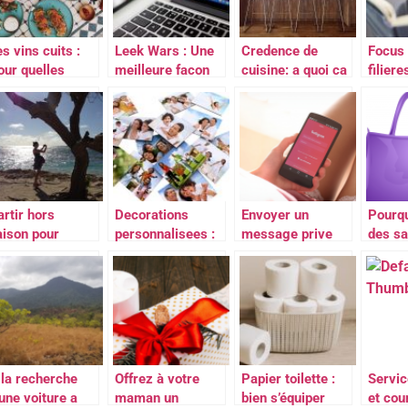
s vins cuits :
Leek Wars : Une
Credence de
Focus 
our quelles
meilleure facon
cuisine: a quoi ca
filiere
ccasions ?
d’apprendre a
sert exactement
access
programmer
?
apres 
STMG
artir hors
Decorations
Envoyer un
Pourqu
aison pour
personnalisees :
message prive
des sa
viter le tourisme
de multiples
sur Instagram :
de se
e masse
options
comment faire ?
?
 la recherche
Offrez à votre
Papier toilette :
Servic
’une voiture a
maman un
bien s’équiper
et cou