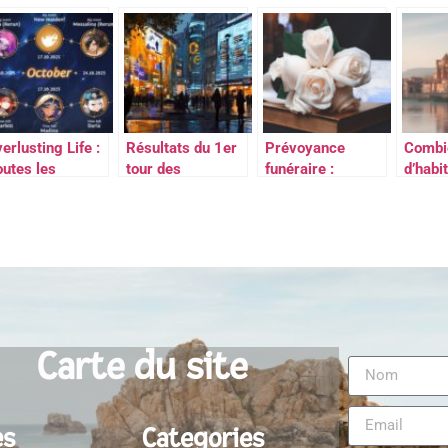
ouer en
cadeau photo à
pour le quotidien
recom
artinique ?
son image pour la
tout s
fête des Mères
10 rue
Penthi
75008
erlusting Life :
Résultats du 1er
Prévoyance
Combi
outes les
tour des
funéraire :
d’habi
ouveautés
législatives 2024
pourquoi est-ce
à PAM
’octobre 2025
à Paris :
essentiel ?
Décou
cartographie des
donné
bastions
démog
politiques par
actuel
arrondissement
Carte du site
es
Categories