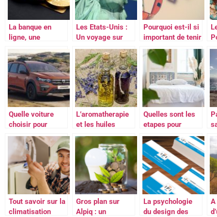
La banque en
Les Etats-Unis :
Pourquoi est-il si
Le
ligne, une
Un voyage sur
important de tenir
P
alternative
mesure
un journal intime?
o
intéressante pour
tous
Quelle voiture
L’aromatherapie
Quelles sont les
P
choisir pour
et les huiles
etapes pour
s
partir en
vegetales
ouvrir une
e
vacances ?
chambre d’hotes
d
?
Tout savoir sur la
Gros plan sur
La psychologie
A
climatisation
Alpiq : un
du design des
d