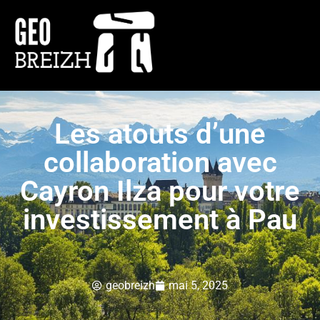
Les atouts d’une
collaboration avec
Cayron Ilza pour votre
investissement à Pau
geobreizh
mai 5, 2025