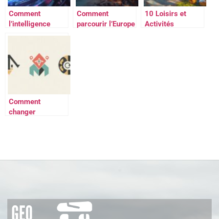
Comment
Comment
10 Loisirs et
l’intelligence
parcourir l’Europe
Activités
artificielle
avec son van : 20
Essentiels pour
transforme la
itinéraires
Transformer
création de
incontournables
votre Jardin en
contenus visuels
Paradis Vert
et textuels
Comment
changer
d’établissement
avec votre
contrat MCP,
MPCN ou MCPB :
Le guide détaillé