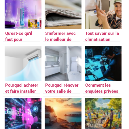
Qu’est-ce qu’il
S’informer avec
Tout savoir sur la
faut pour
le meilleur de
climatisation
fabriquer son
l’actualite et de la
gainable
eliquide diy ?
presse
Pourquoi acheter
Pourquoi rénover
Comment les
et faire installer
votre salle de
enquêtes privées
un climatiseur ?
bain à nantes
peuvent aider les
avec des
particuliers à
professionnels
résoudre des
qualifiés ?
problèmes
complexes