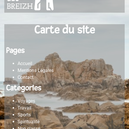
Carte du site
Pages
Accueil
Mentions Légales
Contact
Categories
Voyages
Travail
Sports
Spiritualité
Non classé