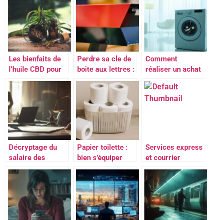
d’electricite
personnalisees
alternatif
proposant des
tarifs inferieurs
de 4% aux tarifs
reglementes.
Les bienfaits de
Perdre sa cle de
Comment
l’huile CBD pour
boite aux lettres :
réaliser un achat
la sante et le
Comment y
lave linge en
bien-etre
acceder malgre
ligne
tout ?
reconditionné et
économique
Décryptage du
Papier toilette :
Services express
salaire des
bien s’équiper
et courrier
avocats
pour le quotidien
recommandé :
fiscalistes en
tout savoir sur le
France
10 rue de
Penthievre
75008 Paris