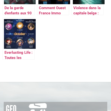
De la garde
Comment Ouest
Violence dans la
d’enfants aux 90
France Immo
capitale belge :
appels : Juana
renforce la
un homme est
Rivas devoile son
transparence
arrêté à
calvaire et
dans les
Bruxelles après
denonce Arcuri
transactions
avoir poignardé
pour violence de
immobilières
un jeune homme
genre
dans le métro
Midi
Everlusting Life :
Toutes les
nouveautés
d’octobre 2025