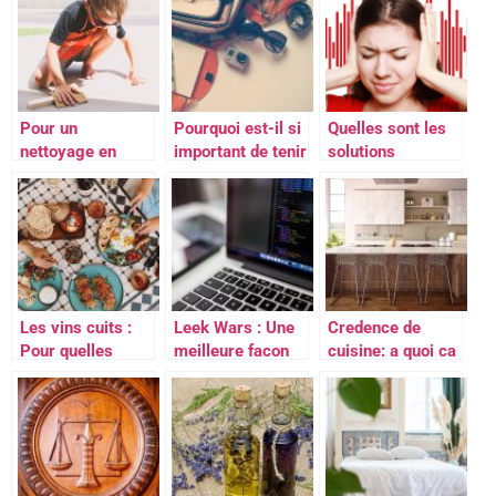
tous
l’eau durablement
?
Pour un
Pourquoi est-il si
Quelles sont les
nettoyage en
important de tenir
solutions
profondeur oser
un journal intime?
naturelles pour
le sablage
réduire les
acouphènes ?
Les vins cuits :
Leek Wars : Une
Credence de
Pour quelles
meilleure facon
cuisine: a quoi ca
occasions ?
d’apprendre a
sert exactement
programmer
?