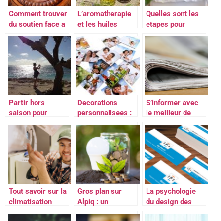
Comment trouver
L’aromatherapie
Quelles sont les
du soutien face a
et les huiles
etapes pour
la justice?
vegetales
ouvrir une
chambre d’hotes
?
Partir hors
Decorations
S’informer avec
saison pour
personnalisees :
le meilleur de
eviter le tourisme
de multiples
l’actualite et de la
de masse
options
presse
Tout savoir sur la
Gros plan sur
La psychologie
climatisation
Alpiq : un
du design des
gainable
fournisseur
cartes de visite