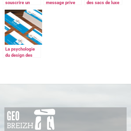
souscrire un
message prive
des sacs de luxe
crédit auto en
sur Instagram :
de seconde main
ligne ?
comment faire ?
?
La psychologie
du design des
cartes de visite
personnalisees