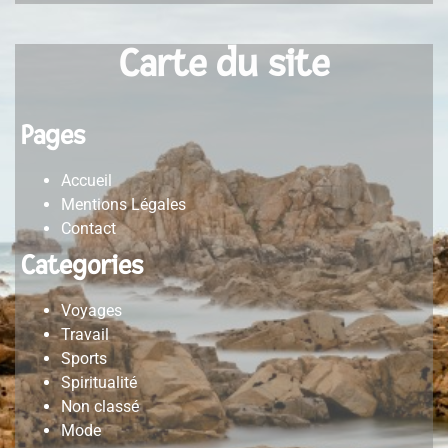
Carte du site
Pages
Accueil
Mentions Légales
Contact
Categories
Voyages
Travail
Sports
Spiritualité
Non classé
Mode