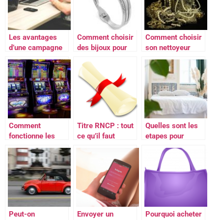
Bretagne?
Les avantages
Comment choisir
Comment choisir
d’une campagne
des bijoux pour
son nettoyeur
webmarketing
enfants ?
ultrason ? Nos
avec une agence
conseils
web
Comment
Titre RNCP : tout
Quelles sont les
fonctionne les
ce qu’il faut
etapes pour
machines à sous
savoir
ouvrir une
en ligne?
chambre d’hotes
?
Peut-on
Envoyer un
Pourquoi acheter