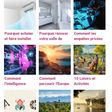
eliquide diy ?
presse
Pourquoi acheter
Pourquoi rénover
Comment les
et faire installer
votre salle de
enquêtes privées
un climatiseur ?
bain à nantes
peuvent aider les
avec des
particuliers à
professionnels
résoudre des
qualifiés ?
problèmes
complexes
Comment
Comment
10 Loisirs et
l’intelligence
parcourir l’Europe
Activités
artificielle
avec son van : 20
Essentiels pour
transforme la
itinéraires
Transformer
création de
incontournables
votre Jardin en
contenus visuels
Paradis Vert
et textuels