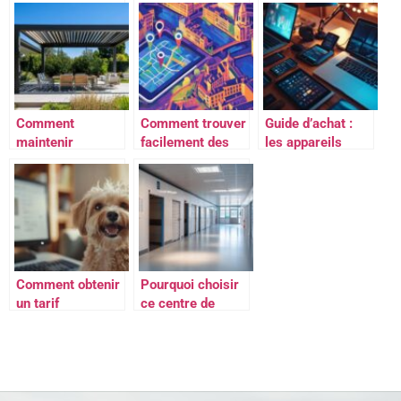
Recevez en Toute
meilleures
Caennaise
Discretion – Les
pratiques SEO
Revolutionne le
Criteres
pour un contenu
Prototypage
Essentiels pour
performant
Rapide en
Faire le Bon
Normandie
Choix
Comment
Comment trouver
Guide d’achat :
maintenir
facilement des
les appareils
l’esthétique de
locations
connectés
votre pergola
d’appartement à
indispensables en
BRUSTOR B200 :
Lyon grâce à une
2023
conseils
recherche
d’experts et devis
cartographique
Comment obtenir
Pourquoi choisir
un tarif
ce centre de
personnalisé pour
stockage à La
assurer son chien
Rochelle Sud
pour vos besoins
de garde-
meubles