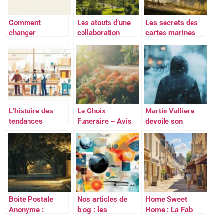
Comment
Les atouts d’une
Les secrets des
changer
collaboration
cartes marines
d’établissement
avec Cayron Ilza
pour une
avec votre
pour votre
navigation
contrat MCP,
investissement à
plaisante sur les
MPCN ou MCPB :
Pau
côtes françaises
Le guide détaillé
L’histoire des
Le Choix
Martin Valliere
tendances
Funeraire – Avis
devoile son
artisanales a
clients :
nouveau roman
travers les
Decouvrez
historique sur la
Archives des
pourquoi les
Bretagne
Professionnels
familles
medievale
du Journal
recommandent
ArtisanJournal
leurs services
Artisan
Boite Postale
Nos articles de
Home Sweet
Anonyme :
blog : les
Home : La Fab