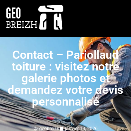
Contact – Pariollaud
toiture : visitez notre
galerie photos et
demandez votre devis
personnalisé
geobreizh
janvier 18, 2026