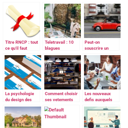
l’inspection du
webmarketing
ultrason ? Nos
travail dans la
avec une agence
conseils
région de
web
Bretagne?
Titre RNCP : tout
Teletravail : 10
Peut-on
ce qu’il faut
blagues
souscrire un
savoir
hilarantes pour le
crédit auto en
1er avril
ligne ?
La psychologie
Comment choisir
Les nouveaux
du design des
ses vetements
defis auxquels
cartes de visite
pour le travail ?
doivent repondre
personnalisees
les travailleurs
independants