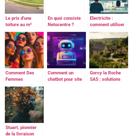
Le prix d’une
En quoi consiste
Electricite :
toiture au m²
Netocentre ?
comment utiliser
selon le materiau
L’accompagnement
son CPF pour
: ce qu’il faut
digital pour les
apprendre un
savoir
artisans et
metier technique
commerçants
Comment Des
Comment un
Gorcy la Roche
Femmes
chatbot pour site
SAS : solutions
Entrelles
web peut
professionnelles
transforme
transformer votre
d’isolation
l’entrepreneuriat
service client
thermique et
féminin en
phonique en
Bretagne
Bretagne
Stuart, pionnier
de la livraison