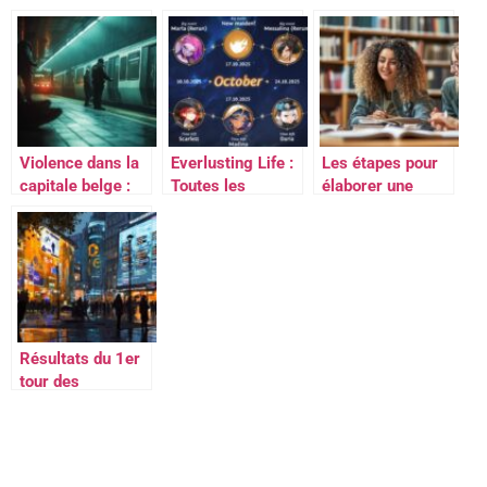
recommandé :
appels : Juana
renforce la
tout savoir sur le
Rivas devoile son
transparence
10 rue de
calvaire et
dans les
Penthievre
denonce Arcuri
transactions
75008 Paris
pour violence de
immobilières
genre
Violence dans la
Everlusting Life :
Les étapes pour
capitale belge :
Toutes les
élaborer une
un homme est
nouveautés
analyse critique
arrêté à
d’octobre 2025
approfondie sur
Bruxelles après
un thème
avoir poignardé
spécifique en
un jeune homme
économie
dans le métro
politique bretonne
Midi
Résultats du 1er
tour des
législatives 2024
à Paris :
cartographie des
bastions