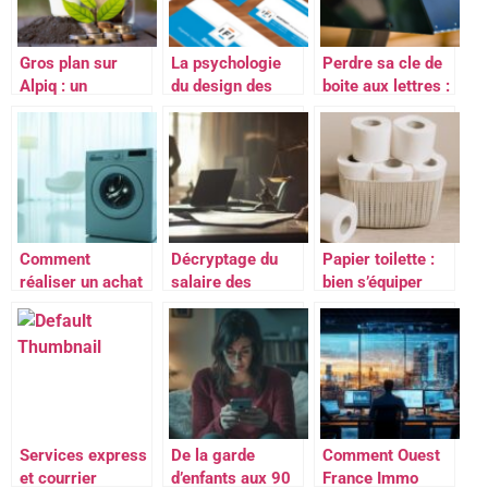
Gros plan sur
La psychologie
Perdre sa cle de
Alpiq : un
du design des
boite aux lettres :
fournisseur
cartes de visite
Comment y
d’electricite
personnalisees
acceder malgre
alternatif
tout ?
proposant des
tarifs inferieurs
de 4% aux tarifs
reglementes.
Comment
Décryptage du
Papier toilette :
réaliser un achat
salaire des
bien s’équiper
lave linge en
avocats
pour le quotidien
ligne
fiscalistes en
reconditionné et
France
économique
Services express
De la garde
Comment Ouest
et courrier
d’enfants aux 90
France Immo