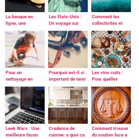
La banque en
Les Etats-Unis :
Comment les
ligne, une
Un voyage sur
collectivités et
alternative
mesure
les territoires
intéressante pour
peuvent gérer
tous
l’eau durablement
?
Pour un
Pourquoi est-il si
Les vins cuits :
nettoyage en
important de tenir
Pour quelles
profondeur oser
un journal intime?
occasions ?
le sablage
Leek Wars : Une
Credence de
Comment trouver
meilleure facon
cuisine: a quoi ca
du soutien face a