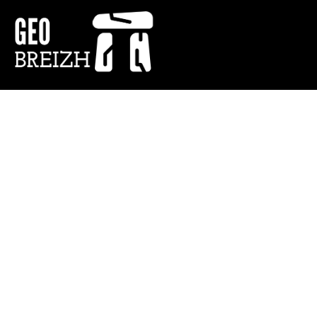
Top 5 des bornes
escamotables
automatiques les plus
résistantes aux
véhicules béliers en
2026