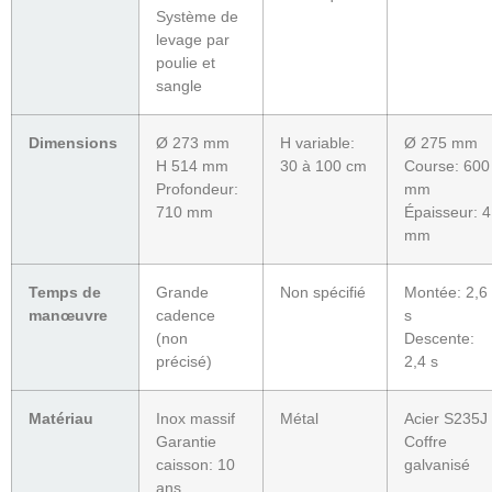
Système de
levage par
poulie et
sangle
Dimensions
Ø 273 mm
H variable:
Ø 275 mm
H 514 mm
30 à 100 cm
Course: 600
Profondeur:
mm
710 mm
Épaisseur: 4
mm
Temps de
Grande
Non spécifié
Montée: 2,6
manœuvre
cadence
s
(non
Descente:
précisé)
2,4 s
Matériau
Inox massif
Métal
Acier S235J
Garantie
Coffre
caisson: 10
galvanisé
ans