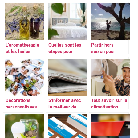
d’apprendre a
sert exactement
la justice?
programmer
?
L’aromatherapie
Quelles sont les
Partir hors
et les huiles
etapes pour
saison pour
vegetales
ouvrir une
eviter le tourisme
chambre d’hotes
de masse
?
Decorations
S’informer avec
Tout savoir sur la
personnalisees :
le meilleur de
climatisation
de multiples
l’actualite et de la
gainable
options
presse